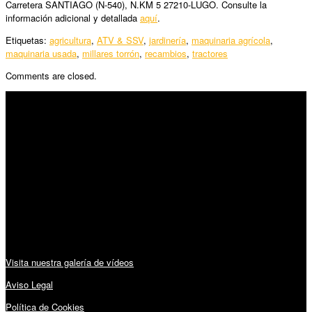
Carretera SANTIAGO (N-540), N.KM 5 27210-LUGO. Consulte la
información adicional y detallada
aquí
.
Etiquetas:
agricultura
,
ATV & SSV
,
jardinería
,
maquinaria agrícola
,
maquinaria usada
,
millares torrón
,
recambios
,
tractores
Comments are closed.
SÍGUENOS
Horario:
Lunes a Viernes: 09:00 – 13:30h y 15:30 – 19:15h
Sábado: 10:00 – 13:00h
Audiovisuales:
Visita nuestra galería de vídeos
Aviso Legal
Política de Cookies