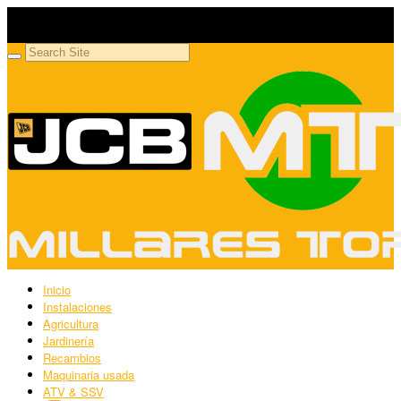
Millares Torrón SL
Maquinaria agrícola y jardinería
Inicio
Instalaciones
Agricultura
Jardinería
Recambios
Maquinaria usada
ATV & SSV