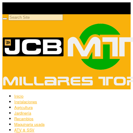
Millares Torrón SL
Maquinaria agrícola y jardinería
Inicio
Instalaciones
Agricultura
Jardinería
Recambios
Maquinaria usada
ATV & SSV