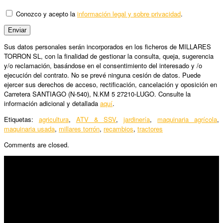
Conozco y acepto la
información legal y sobre privacidad
.
Sus datos personales serán incorporados en los ficheros de MILLARES
TORRON SL, con la finalidad de gestionar la consulta, queja, sugerencia
y/o reclamación, basándose en el consentimiento del interesado y /o
ejecución del contrato. No se prevé ninguna cesión de datos. Puede
ejercer sus derechos de acceso, rectificación, cancelación y oposición en
Carretera SANTIAGO (N-540), N.KM 5 27210-LUGO. Consulte la
información adicional y detallada
aquí
.
Etiquetas:
agricultura
,
ATV & SSV
,
jardinería
,
maquinaria agrícola
,
maquinaria usada
,
millares torrón
,
recambios
,
tractores
Comments are closed.
SÍGUENOS
Horario:
Lunes a Viernes: 09:00 – 13:30h y 15:30 – 19:15h