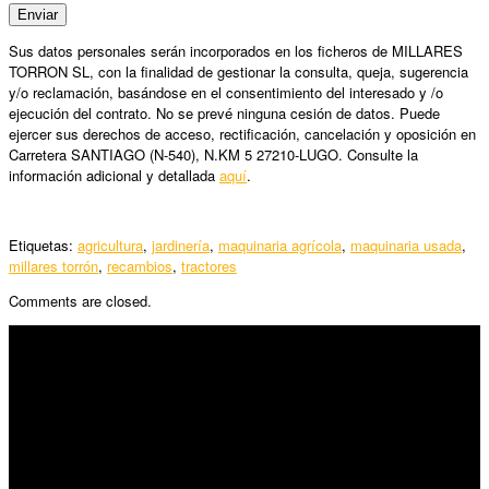
Sus datos personales serán incorporados en los ficheros de MILLARES
TORRON SL, con la finalidad de gestionar la consulta, queja, sugerencia
y/o reclamación, basándose en el consentimiento del interesado y /o
ejecución del contrato. No se prevé ninguna cesión de datos. Puede
ejercer sus derechos de acceso, rectificación, cancelación y oposición en
Carretera SANTIAGO (N-540), N.KM 5 27210-LUGO. Consulte la
información adicional y detallada
aquí
.
Etiquetas:
agricultura
,
jardinería
,
maquinaria agrícola
,
maquinaria usada
,
millares torrón
,
recambios
,
tractores
Comments are closed.
SÍGUENOS
Horario:
Lunes a Viernes: 09:00 – 13:30h y 15:30 – 19:15h
Sábado: 10:00 – 13:00h