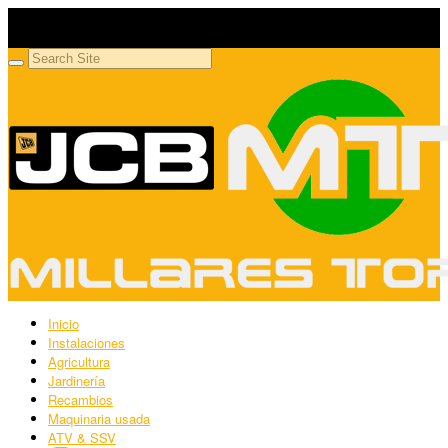
Millares Torrón SL
Maquinaria agrícola y jardinería
Inicio
Instalaciones
Agricultura
Jardinería
Recambios
Maquinaria usada
ATV & SSV