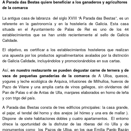
A Parada das Bestas quiere beneficiar a los ganaderos y agricultores
de la comarca
La antigua casa de labranza del siglo XVIII “A Parada das Bestas”, es un
referente en la gastronomía y en la hostelería de Galicia. Esta casa
situada en el Ayuntamiento de Palas de Rei es uno de los 44
establecimientos que se han unido recientemente al sello de Galicia
Calidade.
El objetivo, es certificar a los establecimientos hosteleros que realizan
una apuesta por los productos agroalimentarios avalados por la distinción
de Galicia Calidade, incluyéndolos y promocionándolos en sus cartas.
Así,
en nuestro restaurante se pueden degustar carne de ternera y de
vaca de pequeñas ganaderías de la comarca
de A Ulloa, quesos,
yogures y leche ecológica de Arquixa, infusiones de Milhulloa, huevos de
Pazo de Vilane y una amplia carta de vinos gallegos, sin olvidarnos del
Pan de Palas o el de Antas de Ulla, manjares elaborados en horno de leña
y con trigo del país.
A Parada das Bestas consta de tres edificios principales: la casa grande,
el pajar, el tendal del horno y dos anejos (el hórreo y una era de mallar ).
Dispone de siete habitaciones dobles y cuatro apartamentos. El entorno
ofrece la oportunidad de la disfrutar de las riberas del río Ulla y de
monumentos como los Pazos de Ulloa, en los que Emilia Pardo Bazán