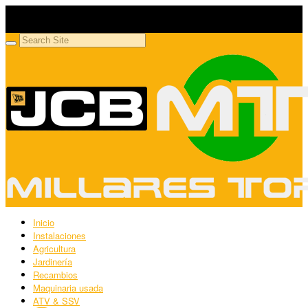
Millares Torrón SL
Maquinaria agrícola y jardinería
Inicio
Instalaciones
Agricultura
Jardinería
Recambios
Maquinaria usada
ATV & SSV