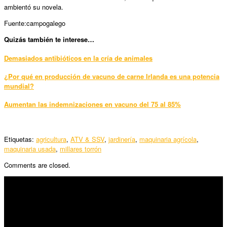
ambientó su novela.
Fuente:campogalego
Quizás también te interese…
Demasiados antibióticos en la cría de animales
¿Por qué en producción de vacuno de carne Irlanda es una potencia
mundial?
Aumentan las indemnizaciones en vacuno del 75 al 85%
Etiquetas:
agricultura
,
ATV & SSV
,
jardinería
,
maquinaria agrícola
,
maquinaria usada
,
millares torrón
Comments are closed.
SÍGUENOS
Horario: