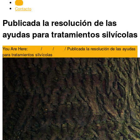
Blog
Contacto
Publicada la resolución de las
ayudas para tratamientos silvícolas
You Are Here:
Home
/
Blog
/
Blog
/
Publicada la resolución de las ayudas
para tratamientos silvícolas