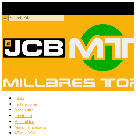
Millares Torrón SL
Maquinaria agrícola y jardinería
Inicio
Instalaciones
Agricultura
Jardinería
Recambios
Maquinaria usada
ATV & SSV