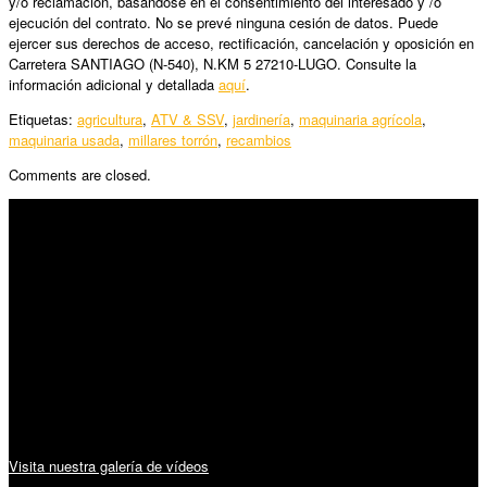
y/o reclamación, basándose en el consentimiento del interesado y /o
ejecución del contrato. No se prevé ninguna cesión de datos. Puede
ejercer sus derechos de acceso, rectificación, cancelación y oposición en
Carretera SANTIAGO (N-540), N.KM 5 27210-LUGO. Consulte la
información adicional y detallada
aquí
.
Etiquetas:
agricultura
,
ATV & SSV
,
jardinería
,
maquinaria agrícola
,
maquinaria usada
,
millares torrón
,
recambios
Comments are closed.
SÍGUENOS
Horario:
Lunes a Viernes: 09:00 – 13:30h y 15:30 – 19:15h
Sábado: 10:00 – 13:00h
Audiovisuales:
Visita nuestra galería de vídeos