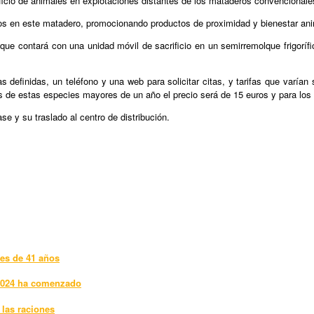
ificio de animales en explotaciones distantes de los mataderos convencionale
os en este matadero, promocionando productos de proximidad y bienestar ani
que contará con una unidad móvil de sacrificio en un semirremolque frigoríf
definidas, un teléfono y una web para solicitar citas, y tarifas que varían
 de estas especies mayores de un año el precio será de 15 euros y para los 
e y su traslado al centro de distribución.
res de 41 años
 2024 ha comenzado
 las raciones