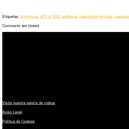
Etiquetas:
agricultura
,
ATV & SSV
,
jardinería
,
maquinaria agrícola
,
maquinar
Comments are closed.
SÍGUENOS
Horario:
Lunes a Viernes: 09:00 – 13:30h y 15:30 – 19:15h
Sábado: 10:00 – 13:00h
Audiovisuales:
Visita nuestra galería de vídeos
Aviso Legal
Política de Cookies