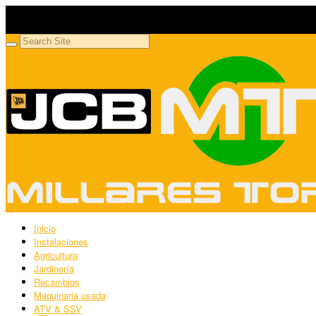
Millares Torrón SL
Maquinaria agrícola y jardinería
Inicio
Instalaciones
Agricultura
Jardinería
Recambios
Maquinaria usada
ATV & SSV