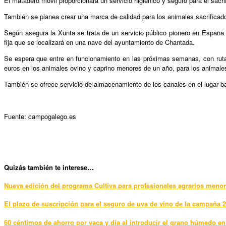
El matadero móvil proporcionará un servicio higiénico y seguro para el sacr
También se planea crear una marca de calidad para los animales sacrificad
Según asegura la Xunta se trata de un servicio público pionero en España 
fija que se localizará en una nave del ayuntamiento de Chantada.
Se espera que entre en funcionamiento en las próximas semanas, con rutas 
euros en los animales ovino y caprino menores de un año, para los animales
También se ofrece servicio de almacenamiento de los canales en el lugar bas
Fuente: campogalego.es
Qui
zás también te interese…
Nueva edición del programa Cultiva para profesionales agrarios meno
El plazo de suscripción para el seguro de uva de vino de la campaña
60 céntimos de ahorro por vaca y día al introducir el grano húmedo en