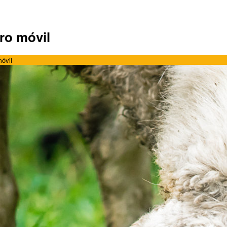
ro móvil
móvil