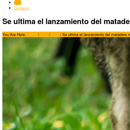
Blog
Contacto
Se ultima el lanzamiento del matade
You Are Here:
Home
/
Blog
/
Blog
/
Se ultima el lanzamiento del matadero 