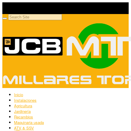
Millares Torrón SL
Maquinaria agrícola y jardinería
Inicio
Instalaciones
Agricultura
Jardinería
Recambios
Maquinaria usada
ATV & SSV