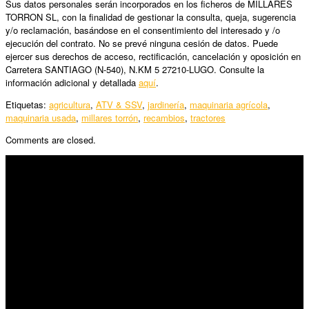
Sus datos personales serán incorporados en los ficheros de MILLARES
TORRON SL, con la finalidad de gestionar la consulta, queja, sugerencia
y/o reclamación, basándose en el consentimiento del interesado y /o
ejecución del contrato. No se prevé ninguna cesión de datos. Puede
ejercer sus derechos de acceso, rectificación, cancelación y oposición en
Carretera SANTIAGO (N-540), N.KM 5 27210-LUGO. Consulte la
información adicional y detallada
aquí
.
Etiquetas:
agricultura
,
ATV & SSV
,
jardinería
,
maquinaria agrícola
,
maquinaria usada
,
millares torrón
,
recambios
,
tractores
Comments are closed.
SÍGUENOS
Horario:
Lunes a Viernes: 09:00 – 13:30h y 15:30 – 19:15h
Sábado: 10:00 – 13:00h
Audiovisuales: