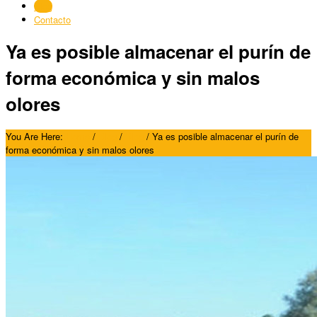
Blog
Contacto
Ya es posible almacenar el purín de
forma económica y sin malos
olores
You Are Here:
Home
/
Blog
/
Blog
/
Ya es posible almacenar el purín de
forma económica y sin malos olores