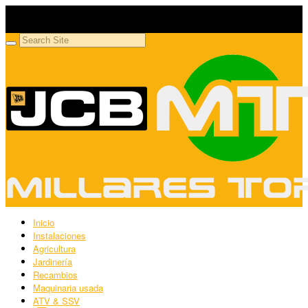
Millares Torrón SL
Maquinaria agrícola y jardinería
Inicio
Instalaciones
Agricultura
Jardinería
Recambios
Maquinaria usada
ATV & SSV