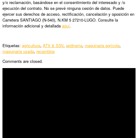
y/o reclamación, basándose en el consentimiento del interesado y /o
ejecución del contrato. No se prevé ninguna cesión de datos. Puede
ejercer sus derechos de acceso, rectificación, cancelación y oposición en
Carretera SANTIAGO (N-540), N.KM 5 27210-LUGO. Consulte la
información adicional y detallada
aquí
.
Etiquetas:
agricultura
,
ATV & SSV
,
jardinería
,
maquinaria agrícola
,
maquinaria usada
,
recambios
Comments are closed.
SÍGUENOS
Horario:
Lunes a Viernes: 09:00 – 13:30h y 15:30 – 19:15h
Sábado: 10:00 – 13:00h
Audiovisuales: