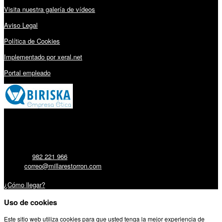
Visita nuestra galería de vídeos
Aviso Legal
Política de Cookies
Implementado por xeral.net
Portal empleado
Millares Torrón SL:
Teléfono:
982 221 966
Email:
correo@millarestorron.com
Carretera Santiago, 5 - 27210 Lugo
¿Cómo llegar?
Uso de cookies
Este sitio web utiliza cookies para que usted tenga la mejor experiencia de