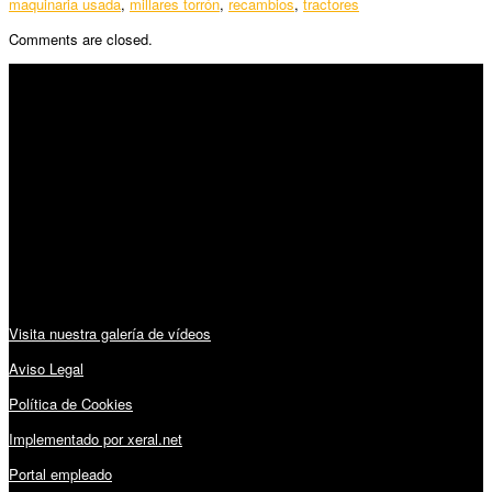
maquinaria usada
,
millares torrón
,
recambios
,
tractores
Comments are closed.
SÍGUENOS
Horario:
Lunes a Viernes: 09:00 – 13:30h y 15:30 – 19:15h
Sábado: 10:00 – 13:00h
Audiovisuales:
Visita nuestra galería de vídeos
Aviso Legal
Política de Cookies
Implementado por xeral.net
Portal empleado