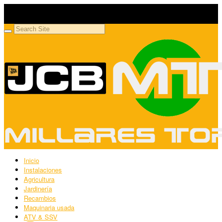
Millares Torrón SL
Maquinaria agrícola y jardinería
Inicio
Instalaciones
Agricultura
Jardinería
Recambios
Maquinaria usada
ATV & SSV