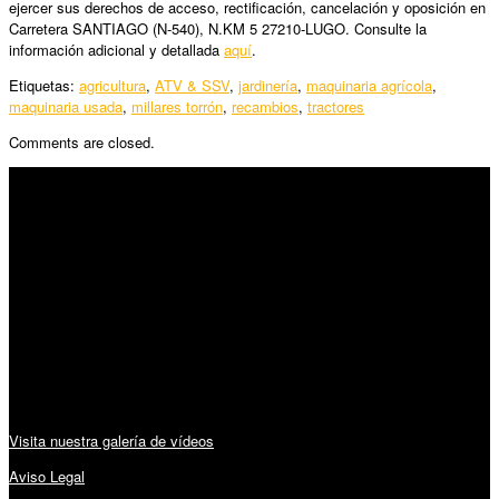
ejercer sus derechos de acceso, rectificación, cancelación y oposición en
Carretera SANTIAGO (N-540), N.KM 5 27210-LUGO. Consulte la
información adicional y detallada
aquí
.
Etiquetas:
agricultura
,
ATV & SSV
,
jardinería
,
maquinaria agrícola
,
maquinaria usada
,
millares torrón
,
recambios
,
tractores
Comments are closed.
SÍGUENOS
Horario:
Lunes a Viernes: 09:00 – 13:30h y 15:30 – 19:15h
Sábado: 10:00 – 13:00h
Audiovisuales:
Visita nuestra galería de vídeos
Aviso Legal