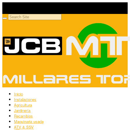
Millares Torrón SL
Maquinaria agrícola y jardinería
Inicio
Instalaciones
Agricultura
Jardinería
Recambios
Maquinaria usada
ATV & SSV