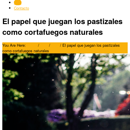
Blog
Contacto
El papel que juegan los pastizales
como cortafuegos naturales
You Are Here:
Home
/
Blog
/
Blog
/
El papel que juegan los pastizales
como cortafuegos naturales