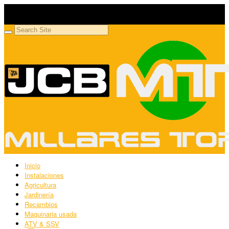
Millares Torrón SL
Maquinaria agrícola y jardinería
Inicio
Instalaciones
Agricultura
Jardinería
Recambios
Maquinaria usada
ATV & SSV