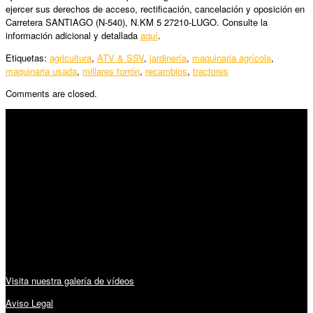
ejercer sus derechos de acceso, rectificación, cancelación y oposición en
Carretera SANTIAGO (N-540), N.KM 5 27210-LUGO. Consulte la
información adicional y detallada
aquí
.
Etiquetas:
agricultura
,
ATV & SSV
,
jardinería
,
maquinaria agrícola
,
maquinaria usada
,
millares torrón
,
recambios
,
tractores
Comments are closed.
SÍGUENOS
Horario:
Lunes a Viernes: 09:00 – 13:30h y 15:30 – 19:15h
Sábado: 10:00 – 13:00h
Audiovisuales:
Visita nuestra galería de vídeos
Aviso Legal