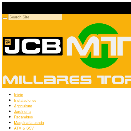
Millares Torrón SL
Maquinaria agrícola y jardinería
Inicio
Instalaciones
Agricultura
Jardinería
Recambios
Maquinaria usada
ATV & SSV