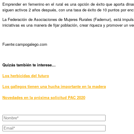
Emprender en femenino en el rural es una opción de éxito que aporta din
siguen activos 2 años después, con una tasa de éxito de 10 puntos por en
La Federación de Asociaciones de Mujeres Rurales (Fademur), está impulsa
iniciativas es una manera de fijar población, crear riqueza y promover un ver
Fuente:campogalego.com
Quizás también te interese…
Los herbicidas del futuro
Los gallegos tienen una hucha importante en la madera
Novedades en la próxima solicitud PAC 2020