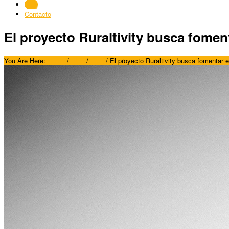
Blog
Contacto
El proyecto Ruraltivity busca fome
You Are Here:
Home
/
Blog
/
Blog
/
El proyecto Ruraltivity busca fomentar