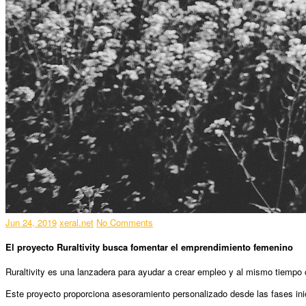
Jun 24, 2019
xeral.net
No Comments
El proyecto Ruraltivity busca fomentar el emprendimiento femenino
Ruraltivity es una lanzadera para ayudar a crear empleo y al mismo tiempo co
Este proyecto proporciona asesoramiento personalizado desde las fases inici