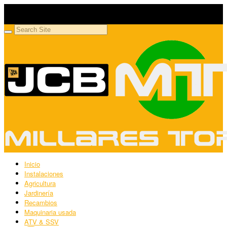
Millares Torrón SL
Maquinaria agrícola y jardinería
Inicio
Instalaciones
Agricultura
Jardinería
Recambios
Maquinaria usada
ATV & SSV