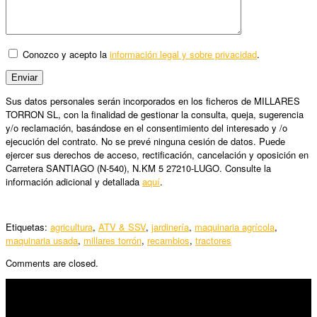
Conozco y acepto la
información legal y sobre privacidad
.
Sus datos personales serán incorporados en los ficheros de MILLARES
TORRON SL, con la finalidad de gestionar la consulta, queja, sugerencia
y/o reclamación, basándose en el consentimiento del interesado y /o
ejecución del contrato. No se prevé ninguna cesión de datos. Puede
ejercer sus derechos de acceso, rectificación, cancelación y oposición en
Carretera SANTIAGO (N-540), N.KM 5 27210-LUGO. Consulte la
información adicional y detallada
aquí
.
Etiquetas:
agricultura
,
ATV & SSV
,
jardinería
,
maquinaria agrícola
,
maquinaria usada
,
millares torrón
,
recambios
,
tractores
Comments are closed.
SÍGUENOS