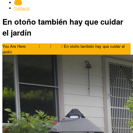
Blog
Contacto
En otoño también hay que cuidar
el jardín
You Are Here:
Home
/
Blog
/
Blog
/
En otoño también hay que cuidar el
jardín