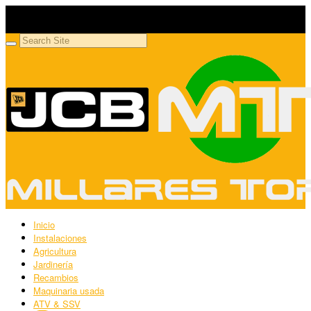
Millares Torrón SL
Maquinaria agrícola y jardinería
Inicio
Instalaciones
Agricultura
Jardinería
Recambios
Maquinaria usada
ATV & SSV