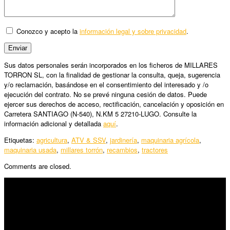
Conozco y acepto la
información legal y sobre privacidad
.
Sus datos personales serán incorporados en los ficheros de MILLARES
TORRON SL, con la finalidad de gestionar la consulta, queja, sugerencia
y/o reclamación, basándose en el consentimiento del interesado y /o
ejecución del contrato. No se prevé ninguna cesión de datos. Puede
ejercer sus derechos de acceso, rectificación, cancelación y oposición en
Carretera SANTIAGO (N-540), N.KM 5 27210-LUGO. Consulte la
información adicional y detallada
aquí
.
Etiquetas:
agricultura
,
ATV & SSV
,
jardinería
,
maquinaria agrícola
,
maquinaria usada
,
millares torrón
,
recambios
,
tractores
Comments are closed.
SÍGUENOS
Horario: