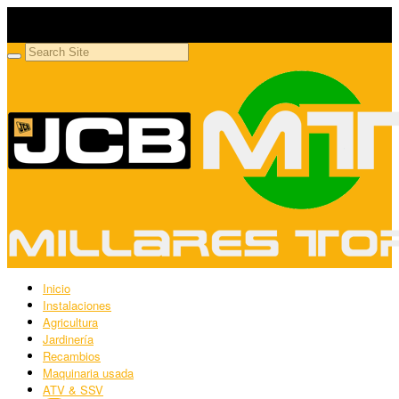
Millares Torrón SL
Maquinaria agrícola y jardinería
Inicio
Instalaciones
Agricultura
Jardinería
Recambios
Maquinaria usada
ATV & SSV