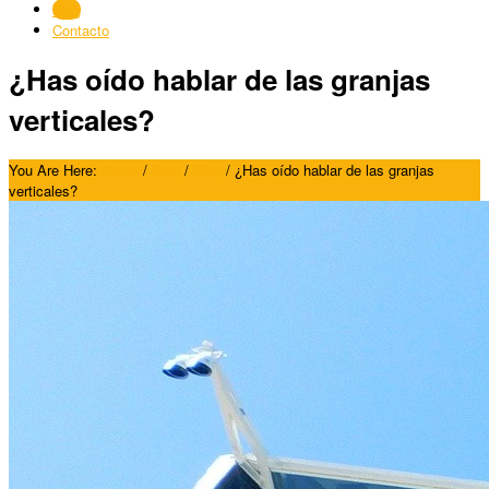
Blog
Contacto
¿Has oído hablar de las granjas
verticales?
You Are Here:
Home
/
Blog
/
Blog
/
¿Has oído hablar de las granjas
verticales?