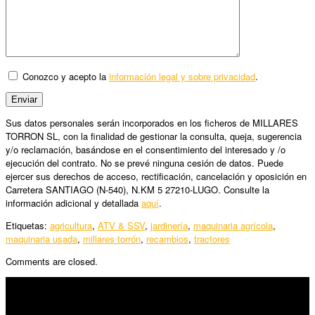
Conozco y acepto la
información legal y sobre privacidad
.
Sus datos personales serán incorporados en los ficheros de MILLARES
TORRON SL, con la finalidad de gestionar la consulta, queja, sugerencia
y/o reclamación, basándose en el consentimiento del interesado y /o
ejecución del contrato. No se prevé ninguna cesión de datos. Puede
ejercer sus derechos de acceso, rectificación, cancelación y oposición en
Carretera SANTIAGO (N-540), N.KM 5 27210-LUGO. Consulte la
información adicional y detallada
aquí
.
Etiquetas:
agricultura
,
ATV & SSV
,
jardinería
,
maquinaria agrícola
,
maquinaria usada
,
millares torrón
,
recambios
,
tractores
Comments are closed.
SÍGUENOS