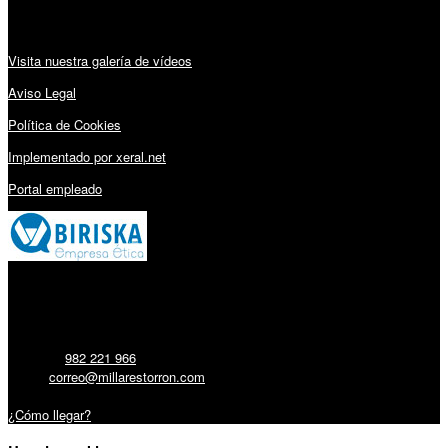
Audiovisuales:
Visita nuestra galería de vídeos
Aviso Legal
Política de Cookies
Implementado por xeral.net
Portal empleado
Millares Torrón SL:
Teléfono:
982 221 966
Email:
correo@millarestorron.com
Carretera Santiago, 5 - 27210 Lugo
¿Cómo llegar?