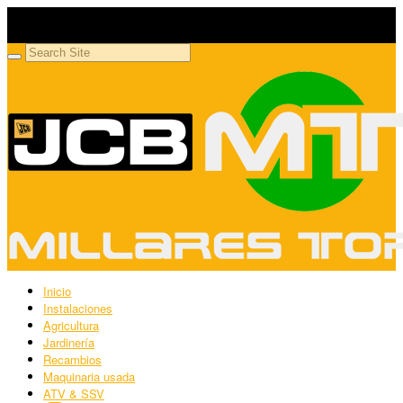
Millares Torrón SL
Maquinaria agrícola y jardinería
Inicio
Instalaciones
Agricultura
Jardinería
Recambios
Maquinaria usada
ATV & SSV