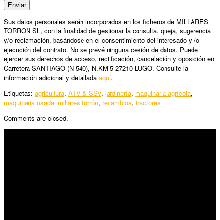
Sus datos personales serán incorporados en los ficheros de MILLARES
TORRON SL, con la finalidad de gestionar la consulta, queja, sugerencia
y/o reclamación, basándose en el consentimiento del interesado y /o
ejecución del contrato. No se prevé ninguna cesión de datos. Puede
ejercer sus derechos de acceso, rectificación, cancelación y oposición en
Carretera SANTIAGO (N-540), N.KM 5 27210-LUGO. Consulte la
información adicional y detallada
aquí
.
Etiquetas:
agricultura
,
ATV & SSV
,
jardinería
,
maquinaria agrícola
,
maquinaria usada
,
millares torrón
,
recambios
,
tractores
Comments are closed.
SÍGUENOS
Horario:
Lunes a Viernes: 09:00 – 13:30h y 15:30 – 19:15h
Sábado: 10:00 – 13:00h