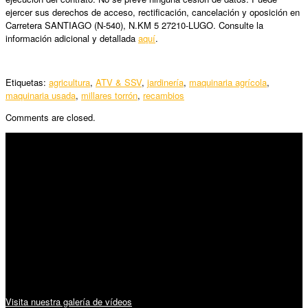
ejercer sus derechos de acceso, rectificación, cancelación y oposición en
Carretera SANTIAGO (N-540), N.KM 5 27210-LUGO. Consulte la
información adicional y detallada
aquí
.
Etiquetas:
agricultura
,
ATV & SSV
,
jardinería
,
maquinaria agrícola
,
maquinaria usada
,
millares torrón
,
recambios
Comments are closed.
SÍGUENOS
Horario:
Lunes a Viernes: 09:00 – 13:30h y 15:30 – 19:15h
Sábado: 10:00 – 13:00h
Audiovisuales:
Visita nuestra galería de vídeos