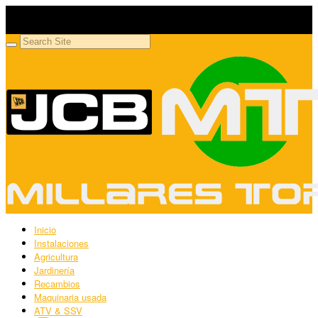
Millares Torrón SL
Maquinaria agrícola y jardinería
Inicio
Instalaciones
Agricultura
Jardinería
Recambios
Maquinaria usada
ATV & SSV