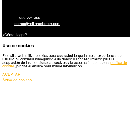
Millares Torrón SL:
Teléfono:
982 221 966
Email:
correo@millarestorron.com
Carretera Santiago, 5 - 27210 Lugo
¿Cómo llegar?
Uso de cookies
Este sitio web utiliza cookies para que usted tenga la mejor experiencia de
usuario. Si continúa navegando está dando su consentimiento para la
aceptación de las mencionadas cookies y la aceptación de nuestra
política de
cookies
, pinche el enlace para mayor información.
ACEPTAR
Aviso de cookies