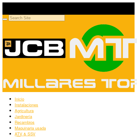
Millares Torrón SL
Maquinaria agrícola y jardinería
Inicio
Instalaciones
Agricultura
Jardinería
Recambios
Maquinaria usada
ATV & SSV