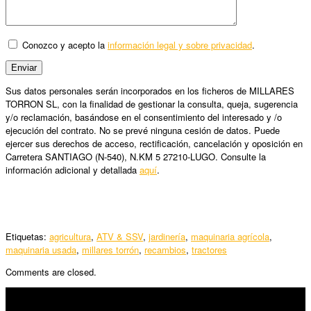
Conozco y acepto la
información legal y sobre privacidad
.
Sus datos personales serán incorporados en los ficheros de MILLARES
TORRON SL, con la finalidad de gestionar la consulta, queja, sugerencia
y/o reclamación, basándose en el consentimiento del interesado y /o
ejecución del contrato. No se prevé ninguna cesión de datos. Puede
ejercer sus derechos de acceso, rectificación, cancelación y oposición en
Carretera SANTIAGO (N-540), N.KM 5 27210-LUGO. Consulte la
información adicional y detallada
aquí
.
Etiquetas:
agricultura
,
ATV & SSV
,
jardinería
,
maquinaria agrícola
,
maquinaria usada
,
millares torrón
,
recambios
,
tractores
Comments are closed.
SÍGUENOS