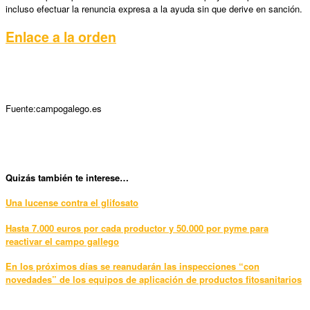
incluso efectuar la renuncia expresa a la ayuda sin que derive en sanción.
Enlace a la orden
Fuente:campogalego.es
Quizás también te interese…
Una lucense contra el glifosato
Hasta 7.000 euros por cada productor y 50.000 por pyme para
reactivar el campo gallego
En los próximos días se reanudarán las inspecciones “con
novedades” de los equipos de aplicación de productos fitosanitarios