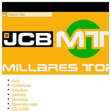
Millares Torrón SL
Maquinaria agrícola y jardinería
Inicio
Instalaciones
Agricultura
Jardinería
Recambios
Maquinaria usada
ATV & SSV