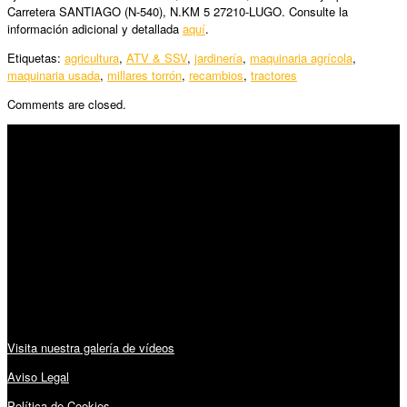
Carretera SANTIAGO (N-540), N.KM 5 27210-LUGO. Consulte la
información adicional y detallada
aquí
.
Etiquetas:
agricultura
,
ATV & SSV
,
jardinería
,
maquinaria agrícola
,
maquinaria usada
,
millares torrón
,
recambios
,
tractores
Comments are closed.
SÍGUENOS
Horario:
Lunes a Viernes: 09:00 – 13:30h y 15:30 – 19:15h
Sábado: 10:00 – 13:00h
Audiovisuales:
Visita nuestra galería de vídeos
Aviso Legal
Política de Cookies