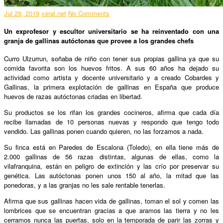
Jul 29, 2019
xeral.net
No Comments
Un exprofesor y escultor universitario se ha reinventado con una
granja de gallinas autóctonas que provee a los grandes chefs
Curro Ulzurrun, soñaba de niño con tener sus propias gallina ya que su
comida favorita son los huevos fritos. A sus 60 años ha dejado su
actividad como artista y docente universitario y a creado Cobardes y
Gallinas, la primera explotación de gallinas en España que produce
huevos de razas autóctonas criadas en libertad.
Su productos se los rifan los grandes cocineros, afirma que cada día
recibe llamadas de 10 personas nuevas y respondo que tengo todo
vendido. Las gallinas ponen cuando quieren, no las forzamos a nada.
Su finca está en Paredes de Escalona (Toledo), en ella tiene más de
2.000 gallinas de 56 razas distintas, algunas de ellas, como la
vilafranquina, están en peligro de extinción y las crío por preservar su
genética. Las autóctonas ponen unos 150 al año, la mitad que las
ponedoras, y a las granjas no les sale rentable tenerlas.
Afirma que sus gallinas hacen vida de gallinas, toman el sol y comen las
lombrices que se encuentran gracias a que aramos las tierra y no les
cerramos nunca las puertas, solo en la temporada de parir las zorras y