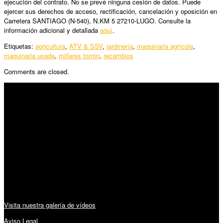
ejecución del contrato. No se prevé ninguna cesión de datos. Puede
ejercer sus derechos de acceso, rectificación, cancelación y oposición en
Carretera SANTIAGO (N-540), N.KM 5 27210-LUGO. Consulte la
información adicional y detallada
aquí
.
Etiquetas:
agricultura
,
ATV & SSV
,
jardinería
,
maquinaria agrícola
,
maquinaria usada
,
millares torrón
,
recambios
Comments are closed.
SÍGUENOS
Horario:
Lunes a Viernes: 09:00 – 13:30h y 15:30 – 19:15h
Sábado: 10:00 – 13:00h
Audiovisuales:
Visita nuestra galería de vídeos
Aviso Legal