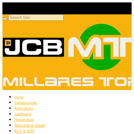
Millares Torrón SL
Maquinaria agrícola y jardinería
Inicio
Instalaciones
Agricultura
Jardinería
Recambios
Maquinaria usada
ATV & SSV