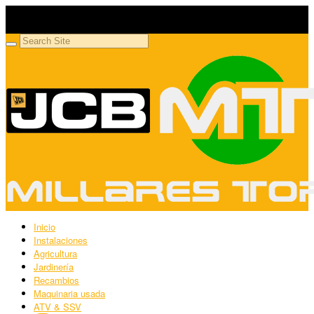
Millares Torrón SL
Maquinaria agrícola y jardinería
Inicio
Instalaciones
Agricultura
Jardinería
Recambios
Maquinaria usada
ATV & SSV