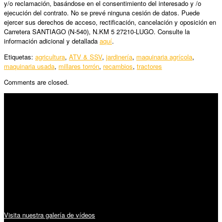
y/o reclamación, basándose en el consentimiento del interesado y /o
ejecución del contrato. No se prevé ninguna cesión de datos. Puede
ejercer sus derechos de acceso, rectificación, cancelación y oposición en
Carretera SANTIAGO (N-540), N.KM 5 27210-LUGO. Consulte la
información adicional y detallada
aquí
.
Etiquetas:
agricultura
,
ATV & SSV
,
jardinería
,
maquinaria agrícola
,
maquinaria usada
,
millares torrón
,
recambios
,
tractores
Comments are closed.
SÍGUENOS
Horario:
Lunes a Viernes: 09:00 – 13:30h y 15:30 – 19:15h
Sábado: 10:00 – 13:00h
Audiovisuales:
Visita nuestra galería de vídeos