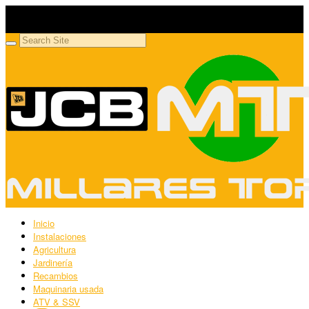
Millares Torrón SL
Maquinaria agrícola y jardinería
Inicio
Instalaciones
Agricultura
Jardinería
Recambios
Maquinaria usada
ATV & SSV