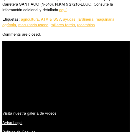
Carretera SANTIAGO (N-540), N.KM 5 27210-LUGO. Consulte la
información adicional y detallada
aquí
.
Etiquetas:
agricultura
,
ATV & SSV
,
ayudas
,
jardinería
,
maquinaria
agrícola
,
maquinaria usada
,
millares torrón
,
recambios
Comments are closed.
SÍGUENOS
Horario:
Lunes a Viernes: 09:00 – 13:30h y 15:30 – 19:15h
Sábado: 10:00 – 13:00h
Audiovisuales:
Visita nuestra galería de vídeos
Aviso Legal
Política de Cookies