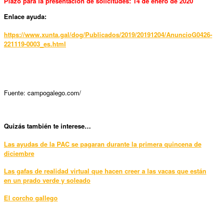
Plazo para la presentación de solicitudes: 14 de enero de 2020
Enlace ayuda:
https://www.xunta.gal/dog/Publicados/2019/20191204/AnuncioG0426-
221119-0003_es.html
Fuente: campogalego.com/
Quizás también te interese…
Las ayudas de la PAC se pagaran durante la primera quincena de
diciembre
Las gafas de realidad virtual que hacen creer a las vacas que están
en un prado verde y soleado
El corcho gallego