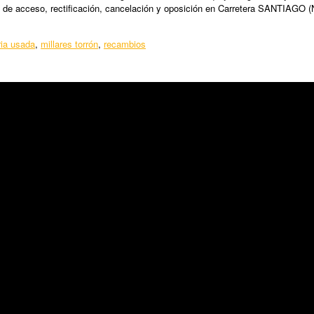
 de acceso, rectificación, cancelación y oposición en Carretera SANTIAGO (
ia usada
,
millares torrón
,
recambios