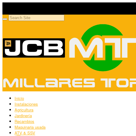
Millares Torrón SL
Maquinaria agrícola y jardinería
Inicio
Instalaciones
Agricultura
Jardinería
Recambios
Maquinaria usada
ATV & SSV