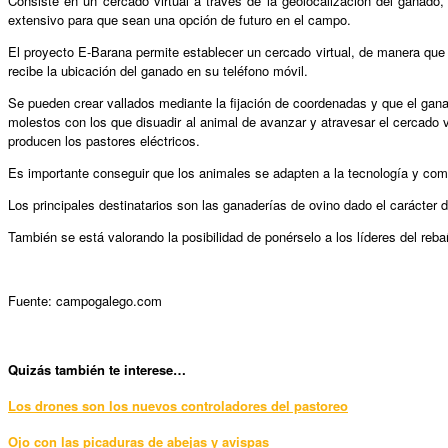
Consiste en un cercado virtual a través de la geolocalización del ganado, 
extensivo para que sean una opción de futuro en el campo.
El proyecto E-Barana permite establecer un cercado virtual, de manera que 
recibe la ubicación del ganado en su teléfono móvil.
Se pueden crear vallados mediante la fijación de coordenadas y que el gana
molestos con los que disuadir al animal de avanzar y atravesar el cercado vi
producen los pastores eléctricos.
Es importante conseguir que los animales se adapten a la tecnología y compr
Los principales destinatarios son las ganaderías de ovino dado el carácter
También se está valorando la posibilidad de ponérselo a los líderes del reba
Fuente: campogalego.com
Quizás también te interese…
Los drones son los nuevos controladores del pastoreo
Ojo con las picaduras de abejas y avispas