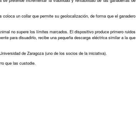
a se pretende incrementar la viabilidad y rentabilidad de las ganaderías de
s coloca un collar que permite su geolocalización, de forma que el ganadero
nimal no supere los límites marcados. El dispositivo produce primero ruidos
mente para disuadirlo, recibe una pequeña descarga eléctrica similar a la que
niversidad de Zaragoza (uno de los socios de la iniciativa).
ro que las custodie.