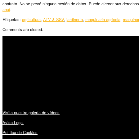
contrato. No se prevé ninguna cesión de datos. Puede ejercer sus derechos
aquí
.
Etiquetas:
agricultura
,
ATV & SSV
,
jardinería
,
maquinaria agrícola
,
maquinar
Comments are closed.
SÍGUENOS
Horario:
Lunes a Viernes: 09:00 – 13:30h y 15:30 – 19:15h
Sábado: 10:00 – 13:00h
Audiovisuales:
Visita nuestra galería de vídeos
Aviso Legal
Política de Cookies