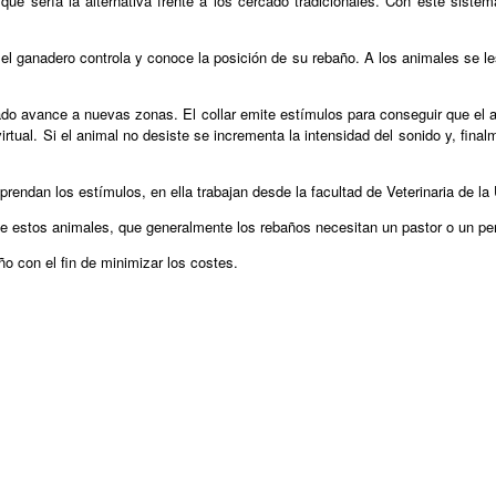
que sería la alternativa frente a los cercado tradicionales. Con este sistem
el ganadero controla y conoce la posición de su rebaño. A los animales se le
do avance a nuevas zonas. El collar emite estímulos para conseguir que el a
rtual. Si el animal no desiste se incrementa la intensidad del sonido y, final
endan los estímulos, en ella trabajan desde la facultad de Veterinaria de la U
 de estos animales, que generalmente los rebaños necesitan un pastor o un per
ño con el fin de minimizar los costes.