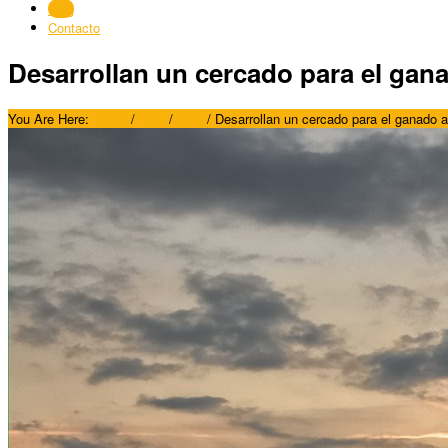
Blog
Contacto
Desarrollan un cercado para el gana
You Are Here:
Home
/
Blog
/
Blog
/
Desarrollan un cercado para el ganado a