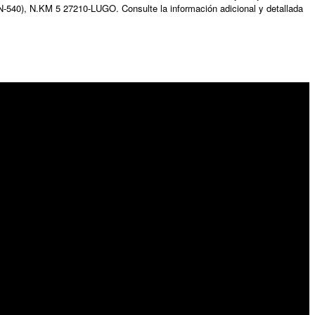
N-540), N.KM 5 27210-LUGO. Consulte la información adicional y detallada