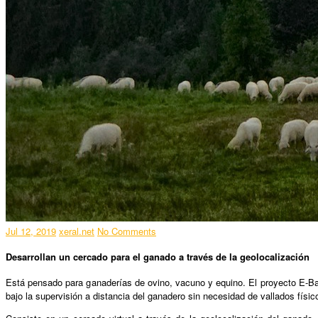
Jul 12, 2019
xeral.net
No Comments
Desarrollan un cercado para el ganado a través de la geolocalización
Está pensado para ganaderías de ovino, vacuno y equino. El proyecto E-Ba
bajo la supervisión a distancia del ganadero sin necesidad de vallados físico