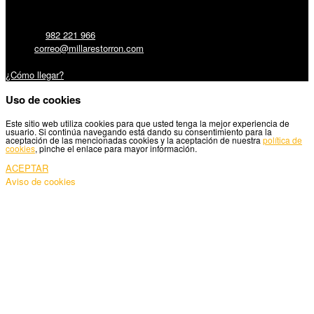
Teléfono:
982 221 966
Email:
correo@millarestorron.com
Carretera Santiago, 5 - 27210 Lugo
¿Cómo llegar?
Uso de cookies
Este sitio web utiliza cookies para que usted tenga la mejor experiencia de
usuario. Si continúa navegando está dando su consentimiento para la
aceptación de las mencionadas cookies y la aceptación de nuestra
política de
cookies
, pinche el enlace para mayor información.
ACEPTAR
Aviso de cookies