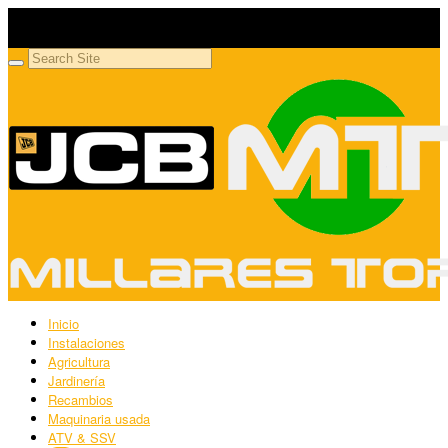
Millares Torrón SL
Maquinaria agrícola y jardinería
Inicio
Instalaciones
Agricultura
Jardinería
Recambios
Maquinaria usada
ATV & SSV