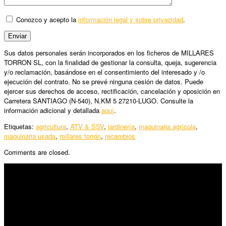
Conozco y acepto la
información legal y sobre privacidad
.
Sus datos personales serán incorporados en los ficheros de MILLARES
TORRON SL, con la finalidad de gestionar la consulta, queja, sugerencia
y/o reclamación, basándose en el consentimiento del interesado y /o
ejecución del contrato. No se prevé ninguna cesión de datos. Puede
ejercer sus derechos de acceso, rectificación, cancelación y oposición en
Carretera SANTIAGO (N-540), N.KM 5 27210-LUGO. Consulte la
información adicional y detallada
aquí
.
Etiquetas:
agricultura
,
ATV & SSV
,
jardinería
,
maquinaria agrícola
,
maquinaria usada
,
millares torrón
,
recambios
Comments are closed.
SÍGUENOS
Horario:
Lunes a Viernes: 09:00 – 13:30h y 15:30 – 19:15h