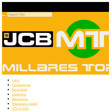
Millares Torrón SL
Maquinaria agrícola y jardinería
Inicio
Instalaciones
Agricultura
Jardinería
Recambios
Maquinaria usada
ATV & SSV